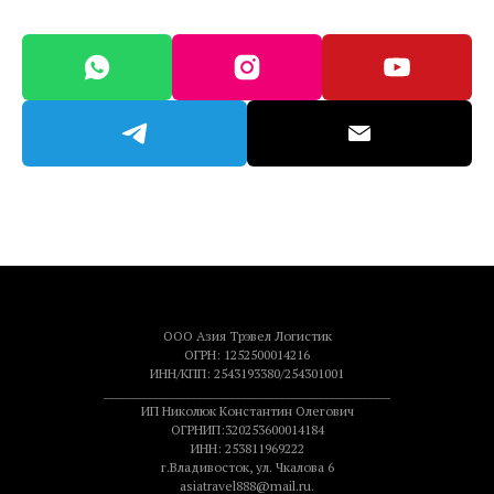
ООО Азия Трэвел Логистик
ОГРН: 1252500014216
ИНН/КПП: 2543193380/254301001
____________________________________________________
ИП Николюк Константин Олегович
ОГРНИП:320253600014184
ИНН: 253811969222
г.Владивосток, ул. Чкалова 6
asiatravel888@mail.ru.